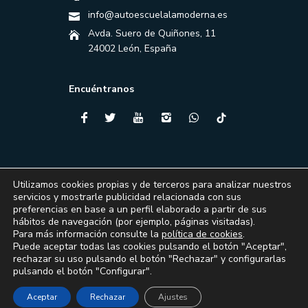
info@autoescuelalamoderna.es
Avda. Suero de Quiñones, 11
24002 León, España
Encuéntranos
Utilizamos cookies propias y de terceros para analizar nuestros
servicios y mostrarle publicidad relacionada con sus
preferencias en base a un perfil elaborado a partir de sus
hábitos de navegación (por ejemplo, páginas visitadas).
Para más información consulte la
política de cookies
.
Puede aceptar todas las cookies pulsando el botón "Aceptar",
Financiado por la Unión Europea – NextGenerationEU
rechazar su uso pulsando el botón "Rechazar" y configurarlas
pulsando el botón "Configurar".
© 2024 Autoescuela La Moderna - Todos los derechos reservados.
Aceptar
Rechazar
Ajustes