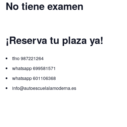
No tiene examen
¡Reserva tu plaza ya!
tfno 987221264
whatsapp 699581571
whatsapp 601106368
info@autoescuelalamoderna.es