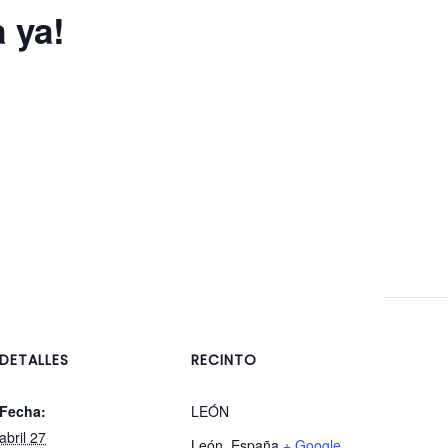
 ya!
DETALLES
RECINTO
Fecha:
LEÓN
abril 27
León
,
España
+ Google