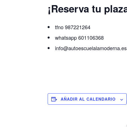
¡Reserva tu plaza
tfno 987221264
whatsapp 601106368
info@autoescuelalamoderna.es
AÑADIR AL CALENDARIO