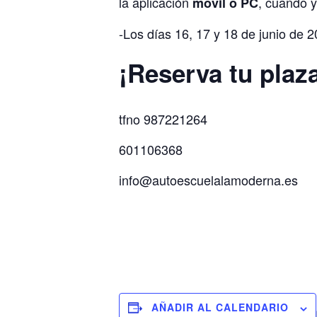
la aplicación
, cuando y
móvil o PC
-Los días 16, 17 y 18 de junio de 2
¡Reserva tu plaza
tfno 987221264
601106368
info@autoescuelalamoderna.es
AÑADIR AL CALENDARIO