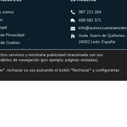
s somos
987 221 264
to
699 581 571
egal
info@autoescuelalamoder
 de Privacidad
Avda. Suero de Quiñones,
24002 León, España
a de Cookies
ones generales de
tros servicios y mostrarle publicidad relacionada con sus
ación
hábitos de navegación (por ejemplo, páginas visitadas).
r", rechazar su uso pulsando el botón "Rechazar" y configurarlas
Financiado por la Unión Europea – NextGenerationEU
© 2024 Autoescuela La Moderna - Todos los derechos reservados.