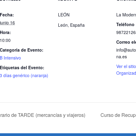
Fecha:
LEÓN
La Moder
junio 16
Teléfono
León
,
España
Hora:
98722126
10:00
Correo el
Categoría de Evento:
info@auto
na.es
B Intensivo
Ver el siti
Etiquetas del Evento:
Organizad
3 días genérico (naranja)
ario de TARDE (mercancías y viajeros)
Curso de Recupe