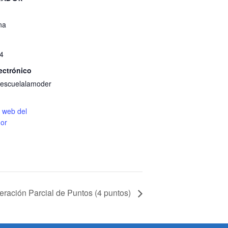
na
4
ectrónico
escuelalamoder
o web del
or
ración Parcial de Puntos (4 puntos)