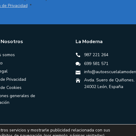
a de Privacidad
. *
 Nosotros
La Moderna
s somos
987 221 264
to
699 581 571
egal
info@autoescuelalamoder
 de Privacidad
Avda. Suero de Quiñones,
24002 León, España
a de Cookies
ones generales de
ación
tros servicios y mostrarle publicidad relacionada con sus
hábitos de navegación (por ejemplo, páginas visitadas).