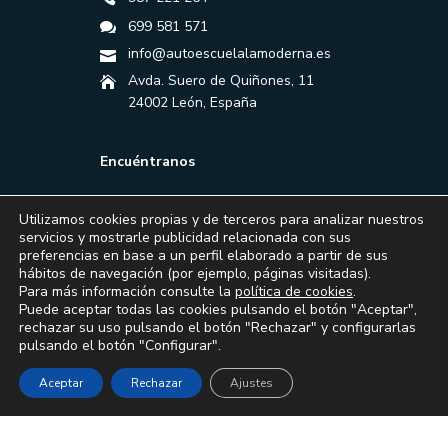
699 581 571
info@autoescuelalamoderna.es
Avda. Suero de Quiñones, 11
24002 León, España
Encuéntranos
Utilizamos cookies propias y de terceros para analizar nuestros
servicios y mostrarle publicidad relacionada con sus
preferencias en base a un perfil elaborado a partir de sus
hábitos de navegación (por ejemplo, páginas visitadas).
Para más información consulte la
política de cookies
.
Puede aceptar todas las cookies pulsando el botón "Aceptar",
rechazar su uso pulsando el botón "Rechazar" y configurarlas
pulsando el botón "Configurar".
Aceptar
Rechazar
Ajustes
Financiado por la Unión Europea – NextGenerationEU