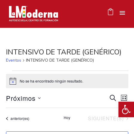
INTENSIVO DE TARDE (GENÉRICO)
Eventos
INTENSIVO DE TARDE (GENÉRICO)
Eventos
No se ha encontrado ningún resultado.
Aviso
Próximos
N
Nav
BUSCAR
LIST
Ab
Selecciona
d
la
de
EVENTOS
Hoy
SIGUIENTE(S)
Eventos
anterior(es)
fecha.
vi