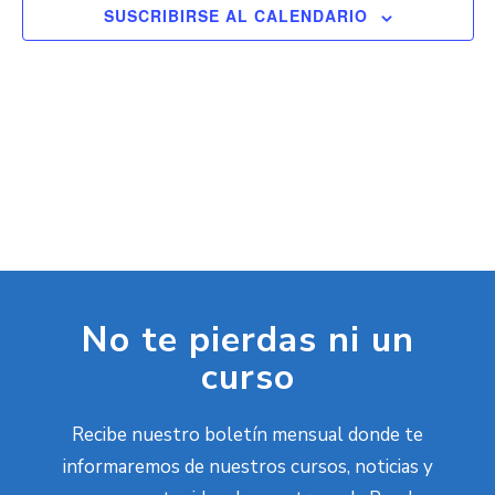
bús
SUSCRIBIRSE AL CALENDARIO
d
y
E
vist
de
Eve
No te pierdas ni un
curso
Recibe nuestro boletín mensual donde te
informaremos de nuestros cursos, noticias y