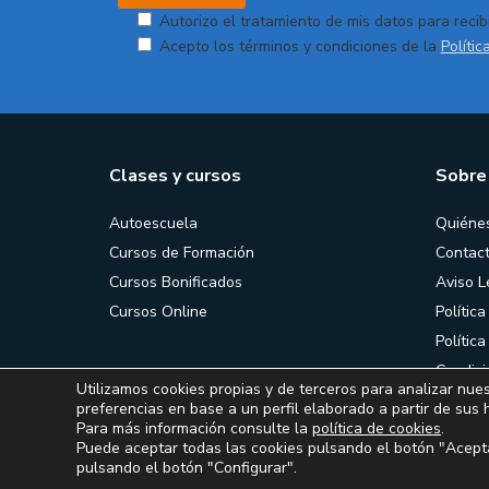
Autorizo el tratamiento de mis datos para recibi
Acepto los términos y condiciones de la
Polític
Clases y cursos
Sobre
Autoescuela
Quiéne
Cursos de Formación
Contac
Cursos Bonificados
Aviso L
Cursos Online
Política
Polític
Condici
Utilizamos cookies propias y de terceros para analizar nues
contrat
preferencias en base a un perfil elaborado a partir de sus 
Para más información consulte la
política de cookies
.
Puede aceptar todas las cookies pulsando el botón "Acepta
pulsando el botón "Configurar".