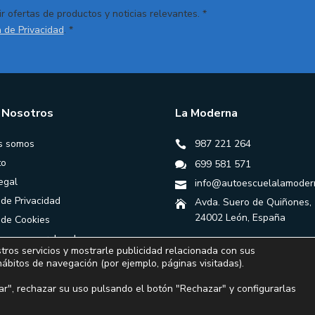
r ofertas de productos y noticias relevantes. *
a de Privacidad
. *
 Nosotros
La Moderna
s somos
987 221 264
to
699 581 571
egal
info@autoescuelalamoder
 de Privacidad
Avda. Suero de Quiñones,
24002 León, España
a de Cookies
ones generales de
tros servicios y mostrarle publicidad relacionada con sus
ación
hábitos de navegación (por ejemplo, páginas visitadas).
r", rechazar su uso pulsando el botón "Rechazar" y configurarlas