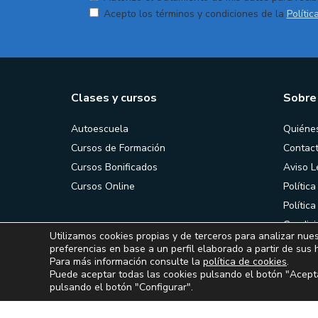
Acepto los términos y condiciones de la
Polític
Clases y cursos
Sobre
Autoescuela
Quiéne
Cursos de Formación
Contac
Cursos Bonificados
Aviso L
Cursos Online
Política
Polític
Condici
Utilizamos cookies propias y de terceros para analizar nues
contrat
preferencias en base a un perfil elaborado a partir de sus 
Para más información consulte la
política de cookies
.
Puede aceptar todas las cookies pulsando el botón "Acepta
pulsando el botón "Configurar".