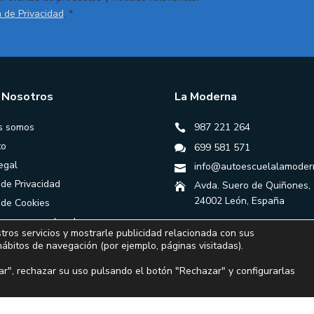
a de Privacidad
. *
 Nosotros
La Moderna
s somos
987 221 264
to
699 581 571
egal
info@autoescuelalamoder
 de Privacidad
Avda. Suero de Quiñones,
24002 León, España
a de Cookies
ones generales de
tros servicios y mostrarle publicidad relacionada con sus
ación
hábitos de navegación (por ejemplo, páginas visitadas).
r", rechazar su uso pulsando el botón "Rechazar" y configurarlas