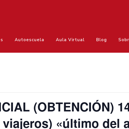
os
Autoescuela
Aula Virtual
Blog
Sobr
ICIAL (OBTENCIÓN) 1
 viajeros) «último del 