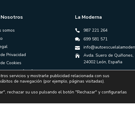
 Nosotros
La Moderna
s somos
987 221 264
to
699 581 571
egal
info@autoescuelalamoder
 de Privacidad
Avda. Suero de Quiñones,
24002 León, España
a de Cookies
ones generales de
tros servicios y mostrarle publicidad relacionada con sus
ación
hábitos de navegación (por ejemplo, páginas visitadas).
r", rechazar su uso pulsando el botón "Rechazar" y configurarlas
Financiado por la Unión Europea – NextGenerationEU