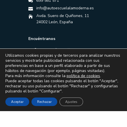
699 581 571
info@autoescuelalamoderna.es
Avda. Suero de Quiñones, 11
24002 León, España
Encuéntranos
Utilizamos cookies propias y de terceros para analizar nuestros
servicios y mostrarle publicidad relacionada con sus
preferencias en base a un perfil elaborado a partir de sus
hábitos de navegación (por ejemplo, páginas visitadas).
Para más información consulte la
política de cookies
.
Puede aceptar todas las cookies pulsando el botón "Aceptar",
rechazar su uso pulsando el botón "Rechazar" y configurarlas
pulsando el botón "Configurar".
Aceptar
Rechazar
Ajustes
Financiado por la Unión Europea – NextGenerationEU
© 2024 Autoescuela La Moderna - Todos los derechos reservados.