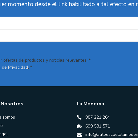
ier momento desde el link habilitado a tal efecto en 
r ofertas de productos y noticias relevantes. *
a de Privacidad
. *
 Nosotros
La Moderna
s somos
987 221 264
to
699 581 571
egal
info@autoescuelalamoder