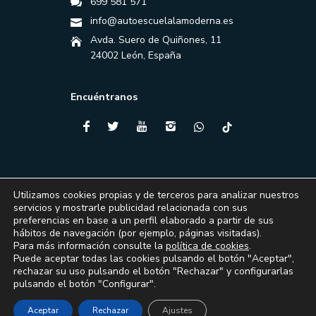
699 581 571
info@autoescuelalamoderna.es
Avda. Suero de Quiñones, 11
24002 León, España
Encuéntranos
Utilizamos cookies propias y de terceros para analizar nuestros
servicios y mostrarle publicidad relacionada con sus
preferencias en base a un perfil elaborado a partir de sus
hábitos de navegación (por ejemplo, páginas visitadas).
Para más información consulte la
política de cookies
.
Puede aceptar todas las cookies pulsando el botón "Aceptar",
rechazar su uso pulsando el botón "Rechazar" y configurarlas
Financiado por la Unión Europea – NextGenerationEU
pulsando el botón "Configurar".
© 2024 Autoescuela La Moderna - Todos los derechos reservados.
Aceptar
Rechazar
Ajustes