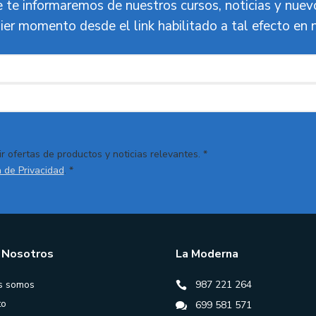
 te informaremos de nuestros cursos, noticias y nue
ier momento desde el link habilitado a tal efecto en 
r ofertas de productos y noticias relevantes. *
a de Privacidad
. *
 Nosotros
La Moderna
s somos
987 221 264
to
699 581 571