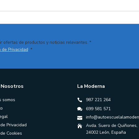
r ofertas de productos y noticias relevantes. *
a de Privacidad
. *
 Nosotros
La Moderna
s somos
987 221 264
to
699 581 571
egal
info@autoescuelalamoder
 de Privacidad
Avda. Suero de Quiñones,
24002 León, España
a de Cookies