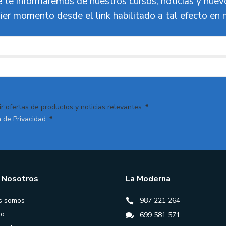
 te informaremos de nuestros cursos, noticias y nue
ier momento desde el link habilitado a tal efecto en 
r ofertas de productos y noticias relevantes. *
a de Privacidad
. *
 Nosotros
La Moderna
s somos
987 221 264
to
699 581 571