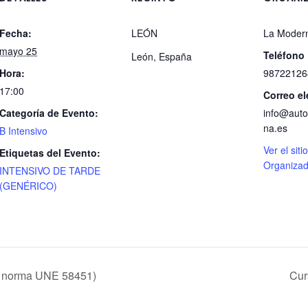
Fecha:
LEÓN
La Moder
mayo 25
Teléfono
León
,
España
Hora:
98722126
17:00
Correo el
Categoría de Evento:
info@auto
na.es
B Intensivo
Ver el siti
Etiquetas del Evento:
Organizad
INTENSIVO DE TARDE
(GENÉRICO)
 la norma UNE 58451)
Cur