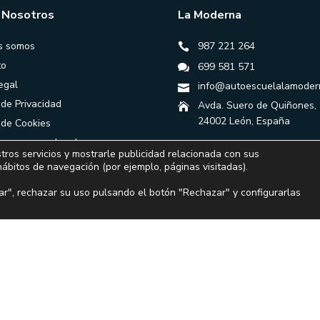
 Nosotros
La Moderna
s somos
987 221 264
to
699 581 571
egal
info@autoescuelalamoder
 de Privacidad
Avda. Suero de Quiñones,
24002 León, España
a de Cookies
ones generales de
tros servicios y mostrarle publicidad relacionada con sus
ación
hábitos de navegación (por ejemplo, páginas visitadas).
r", rechazar su uso pulsando el botón "Rechazar" y configurarlas
Financiado por la Unión Europea – NextGenerationEU