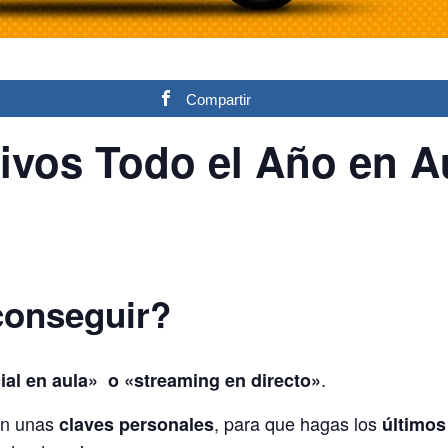
Compartir
ivos Todo el Año en A
conseguir?
.
ial en aula» o «streaming en directo»
on unas
, para que hagas los
claves personales
últimos