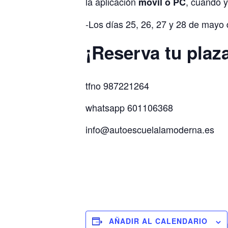
la aplicación
, cuando y
móvil o PC
-Los días 25, 26, 27 y 28 de mayo 
¡Reserva tu plaza
tfno 987221264
whatsapp 601106368
info@autoescuelalamoderna.es
AÑADIR AL CALENDARIO