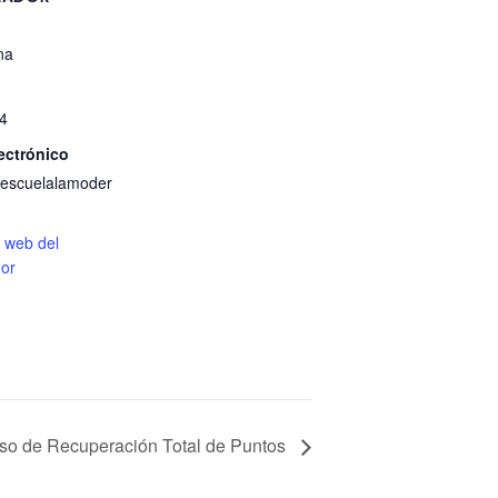
na
4
ectrónico
escuelalamoder
o web del
or
so de Recuperación Total de Puntos