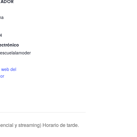
ZADOR
na
4
ectrónico
escuelalamoder
o web del
or
encial y streaming) Horario de tarde.