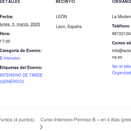
DETALLES
RECINTO
ORGANI
Fecha:
LEÓN
La Moder
lunes, 3, marzo, 2025
Teléfono
León
,
España
Hora:
98722126
17:00
Correo el
Categoría de Evento:
info@auto
na.es
B Intensivo
Ver el siti
Etiquetas del Evento:
Organizad
INTENSIVO DE TARDE
(GENÉRICO)
Curso Intensivo Permiso B » en 4 días (pres
untos (4 puntos)