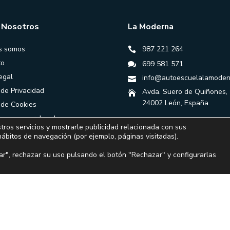
 Nosotros
La Moderna
s somos
987 221 264
to
699 581 571
egal
info@autoescuelalamoder
 de Privacidad
Avda. Suero de Quiñones,
24002 León, España
a de Cookies
ones generales de
tros servicios y mostrarle publicidad relacionada con sus
ación
hábitos de navegación (por ejemplo, páginas visitadas).
r", rechazar su uso pulsando el botón "Rechazar" y configurarlas
Financiado por la Unión Europea – NextGenerationEU