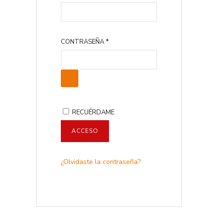
B
L
I
G
O
CONTRASEÑA
*
A
B
T
L
O
I
R
G
I
A
O
T
RECUÉRDAME
O
R
ACCESO
I
O
¿Olvidaste la contraseña?