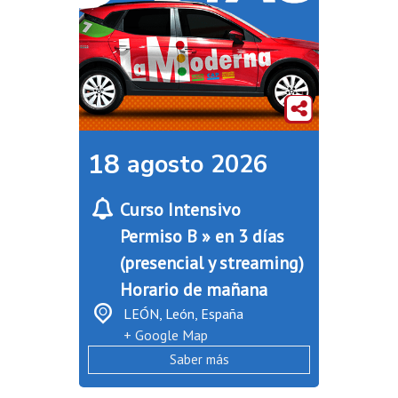
18
agosto
2026
Curso Intensivo
Permiso B » en 3 días
(presencial y streaming)
Horario de mañana
LEÓN,
León
,
España
+ Google Map
Saber más