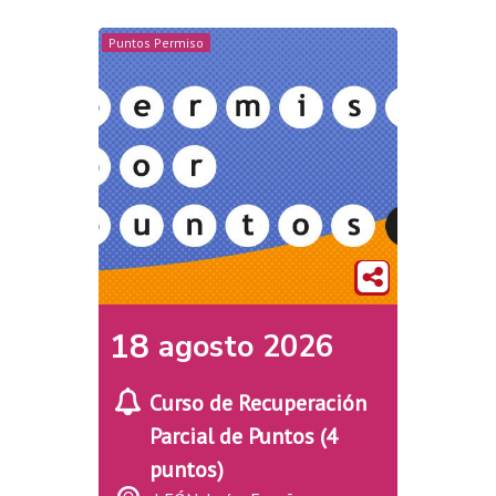
Puntos Permiso
18
agosto
2026
Curso de Recuperación
Parcial de Puntos (4
puntos)