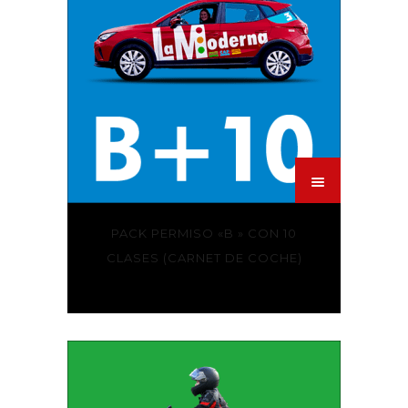
PACK PERMISO «B » CON 10
CLASES (CARNET DE COCHE)
589,00
€