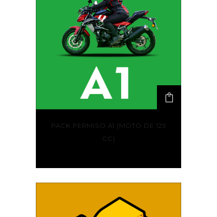
PACK PERMISO A1 (MOTO DE 125
CC)
605,00
€