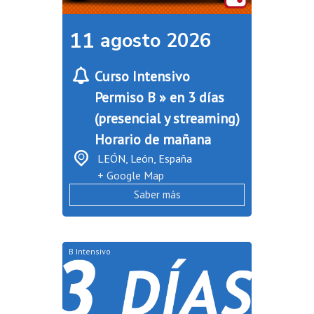
11
agosto
2026
Curso Intensivo
Permiso B » en 3 días
(presencial y streaming)
Horario de mañana
LEÓN,
León
,
España
+ Google Map
Saber más
B Intensivo