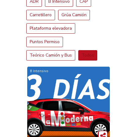
ADR
B Intensivo
CAP
Carretillero
Grúa Camión
Plataforma elevadora
Puntos Permiso
Teórico Camión y Bus
Todos
B Intensivo