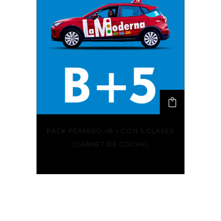
PACK PERMISO «B » CON 5 CLASES
(CARNET DE COCHE)
465,00
€