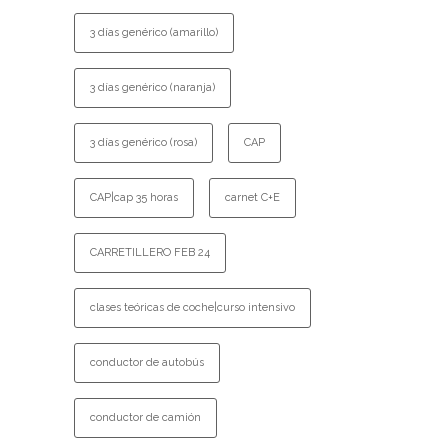
3 días genérico (amarillo)
3 días genérico (naranja)
3 días genérico (rosa)
CAP
CAP|cap 35 horas
carnet C+E
CARRETILLERO FEB 24
clases teóricas de coche|curso intensivo
conductor de autobús
conductor de camión