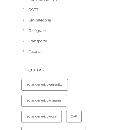
ROTT
Sin categoría
Tacógrafo
Transporte
Tutorial
ETIQUETAS
3 días genérico (amarillo)
3 días genérico (naranja)
3 días genérico (rosa)
CAP