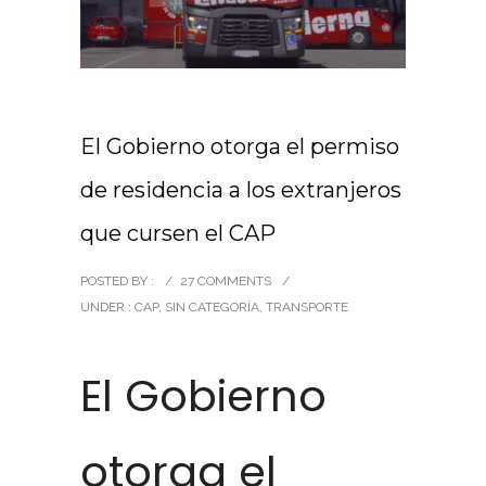
El Gobierno otorga el permiso
de residencia a los extranjeros
que cursen el CAP
POSTED BY :
/
27 COMMENTS
/
UNDER :
CAP
,
SIN CATEGORÍA
,
TRANSPORTE
El Gobierno
otorga el