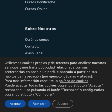
Cursos Bonificados
Cursos Online
Sobre Nosotros
Quiénes somos
Contacto
Aviso Legal
Política de Privacidad
Utilizamos cookies propias y de terceros para analizar nuestros
Política de Cookies
servicios y mostrarle publicidad relacionada con sus
preferencias en base a un perfil elaborado a partir de sus
Condiciones generales de
hábitos de navegación (por ejemplo, páginas visitadas).
contratación
Para más información consulte la
política de cookies
.
Puede aceptar todas las cookies pulsando el botón "Aceptar",
rechazar su uso pulsando el botón "Rechazar" y configurarlas
pulsando el botón "Configurar".
La Moderna
Aceptar
Rechazar
Ajustes
987 221 264