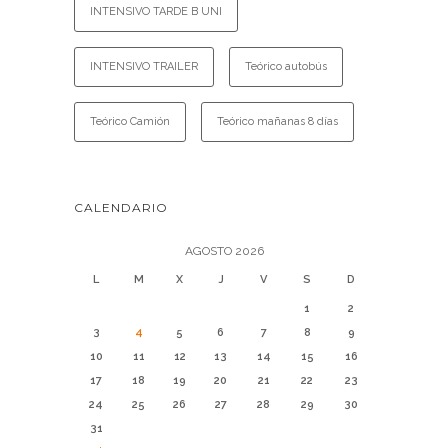
INTENSIVO TARDE B UNI
INTENSIVO TRAILER
Teórico autobús
Teórico Camión
Teórico mañanas 8 días
CALENDARIO
AGOSTO 2026
L
M
X
J
V
S
D
1
2
3
4
5
6
7
8
9
10
11
12
13
14
15
16
17
18
19
20
21
22
23
24
25
26
27
28
29
30
31