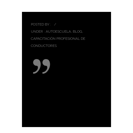
POSTED BY :
/
UNDER :
AUTOESCUELA
,
BLOG
,
CAPACITACIÓN PROFESIONAL DE
CONDUCTORES
Carnet de
camión, ¿era
más fácil
sacarlo
antes?