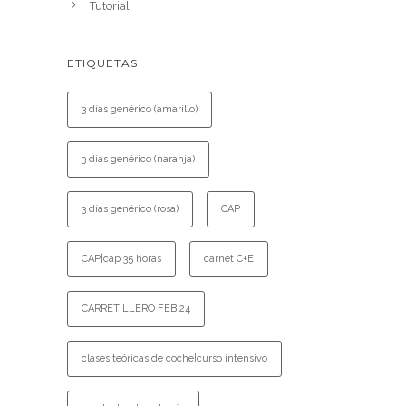
Tutorial
ETIQUETAS
3 días genérico (amarillo)
3 días genérico (naranja)
3 días genérico (rosa)
CAP
CAP|cap 35 horas
carnet C+E
CARRETILLERO FEB 24
clases teóricas de coche|curso intensivo