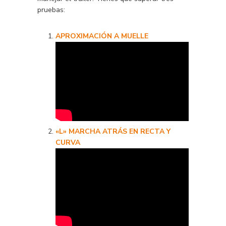
pruebas:
APROXIMACIÓN A MUELLE
«L» MARCHA ATRÁS EN RECTA Y
CURVA