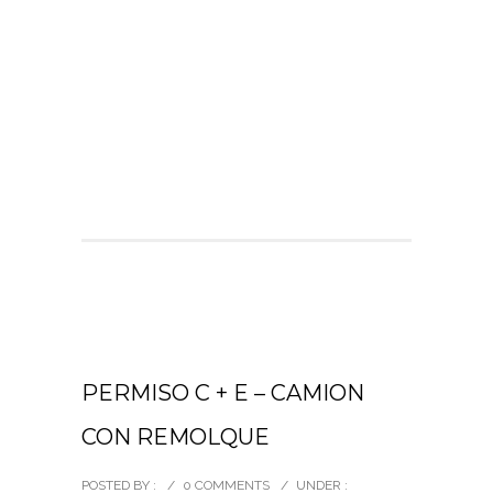
PERMISO C + E – CAMION
CON REMOLQUE
POSTED BY :
/
0 COMMENTS
/
UNDER :