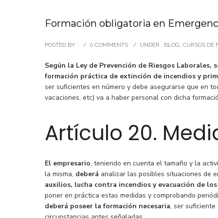
Formación obligatoria en Emergenc
POSTED BY :
/
0 COMMENTS
/
UNDER :
BLOG
,
CURSOS DE 
Según la Ley de Prevención de Riesgos Laborales, 
formación práctica de extinción de incendios y prim
ser suficientes en número y debe asegurarse que en to
vacaciones, etc) va a haber personal con dicha formaci
Artículo 20. Med
El empresario
, teniendo en cuenta el tamaño y la acti
la misma,
deberá
analizar las posibles situaciones de 
auxilios, lucha contra incendios y evacuación de l
poner en práctica estas medidas y comprobando periódi
deberá poseer la formación necesaria
, ser suficient
circunstancias antes señaladas.