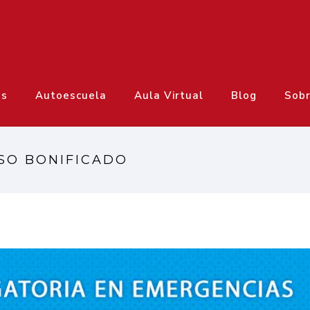
os
Autoescuela
Aula Virtual
Blog
Sobr
SO BONIFICADO