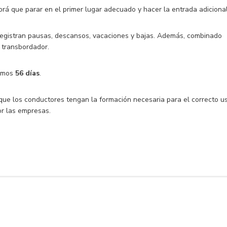
abrá que parar en el primer lugar adecuado y hacer la entrada adicional
registran pausas, descansos, vacaciones y bajas. Además, combinado
 transbordador.
timos
56 días
.
que los conductores tengan la formación necesaria para el correcto u
or las empresas.