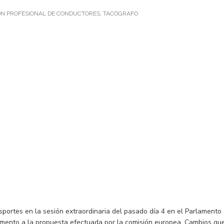
ÓN PROFESIONAL DE CONDUCTORES
,
TACÓGRAFO
portes en la sesión extraordinaria del pasado día 4 en el Parlamento
rlamento a la propuesta efectuada por la comisión europea. Cambios qu