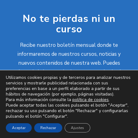
No te pierdas ni un
curso
Recibe nuestro boletín mensual donde te
informaremos de nuestros cursos, noticias y
nuevos contenidos de nuestra web. Puedes
darte de baja en cualquier momento desde el
Utilizamos cookies propias y de terceros para analizar nuestros
link habilitado a tal efecto en nuestro envíos
servicios y mostrarle publicidad relacionada con sus
preferencias en base a un perfil elaborado a partir de sus
de email.
hábitos de navegación (por ejemplo, páginas visitadas).
Para más información consulte la
política de cookies
.
Puede aceptar todas las cookies pulsando el botón "Aceptar",
rechazar su uso pulsando el botón "Rechazar" y configurarlas
pulsando el botón "Configurar".
Aceptar
Rechazar
Ajustes