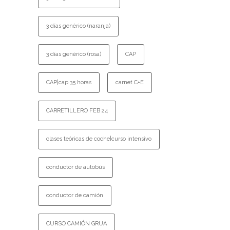
3 días genérico (naranja)
3 días genérico (rosa)
CAP
CAP|cap 35 horas
carnet C+E
CARRETILLERO FEB 24
clases teóricas de coche|curso intensivo
conductor de autobús
conductor de camión
CURSO CAMIÓN GRUA