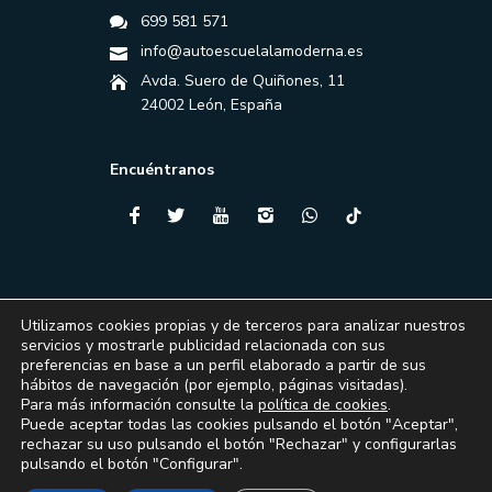
699 581 571
info@autoescuelalamoderna.es
Avda. Suero de Quiñones, 11
24002 León, España
Encuéntranos
Utilizamos cookies propias y de terceros para analizar nuestros
servicios y mostrarle publicidad relacionada con sus
preferencias en base a un perfil elaborado a partir de sus
hábitos de navegación (por ejemplo, páginas visitadas).
Para más información consulte la
política de cookies
.
Puede aceptar todas las cookies pulsando el botón "Aceptar",
Financiado por la Unión Europea – NextGenerationEU
rechazar su uso pulsando el botón "Rechazar" y configurarlas
pulsando el botón "Configurar".