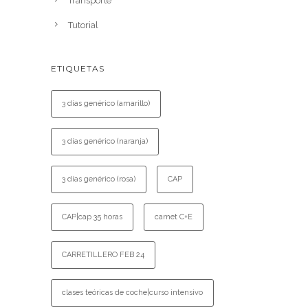
Transporte
Tutorial
ETIQUETAS
3 días genérico (amarillo)
3 días genérico (naranja)
3 días genérico (rosa)
CAP
CAP|cap 35 horas
carnet C+E
CARRETILLERO FEB 24
clases teóricas de coche|curso intensivo