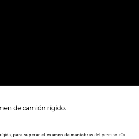
men de camión rígido.
ígido,
para superar el examen de maniobras
del permiso «C»