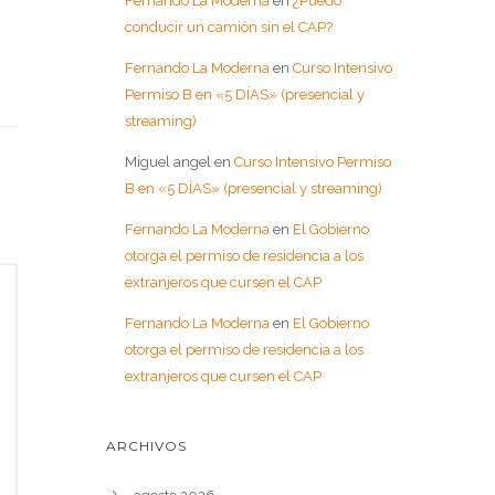
Fernando La Moderna
en
¿Puedo
conducir un camión sin el CAP?
Fernando La Moderna
en
Curso Intensivo
Permiso B en «5 DÍAS» (presencial y
streaming)
Miguel angel
en
Curso Intensivo Permiso
B en «5 DÍAS» (presencial y streaming)
Fernando La Moderna
en
El Gobierno
otorga el permiso de residencia a los
extranjeros que cursen el CAP
Fernando La Moderna
en
El Gobierno
otorga el permiso de residencia a los
extranjeros que cursen el CAP
ARCHIVOS