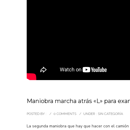
Maniobra marcha atrás «L» para exa
POSTED BY :
/
0 COMMENTS
/
UNDER :
SIN CATEGORÍA
La segunda maniobra que hay que hacer con el camión r