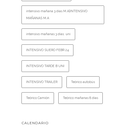
intensivo mañana 3 días M.A|INTENSIVO
MAÑANAS M.A
intensivo mañanas 3 días. uni
INTENSIVO SUERO FEBR 24
INTENSIVO TARDE B UNI
INTENSIVO TRAILER
Teórico autobús
Teórico Camión
Teórico mañanas 8 días
CALENDARIO