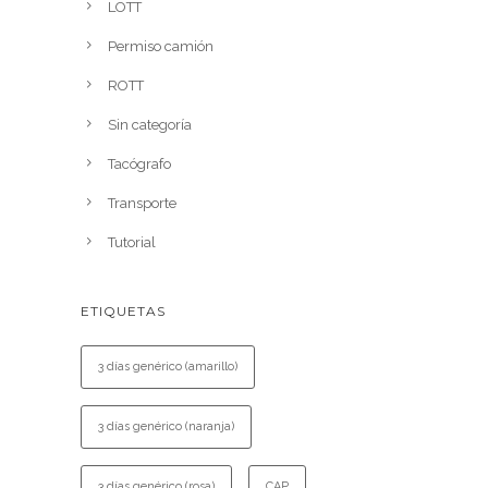
LOTT
Permiso camión
ROTT
Sin categoría
Tacógrafo
Transporte
Tutorial
ETIQUETAS
3 días genérico (amarillo)
3 días genérico (naranja)
3 días genérico (rosa)
CAP