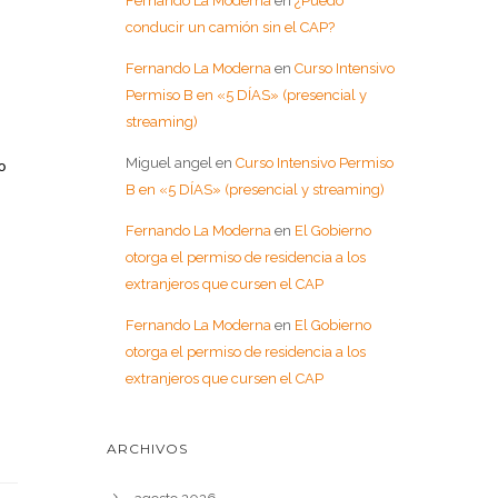
Fernando La Moderna
en
¿Puedo
conducir un camión sin el CAP?
Fernando La Moderna
en
Curso Intensivo
Permiso B en «5 DÍAS» (presencial y
streaming)
Miguel angel
en
Curso Intensivo Permiso
o
B en «5 DÍAS» (presencial y streaming)
Fernando La Moderna
en
El Gobierno
otorga el permiso de residencia a los
extranjeros que cursen el CAP
Fernando La Moderna
en
El Gobierno
otorga el permiso de residencia a los
extranjeros que cursen el CAP
ARCHIVOS